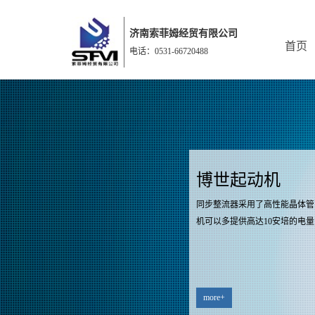
济南索菲姆经贸有限公司
首页
电话：0531-66720488
博世起动机
同步整流器采用了高性能晶体管
机可以多提供高达10安培的电量
more+